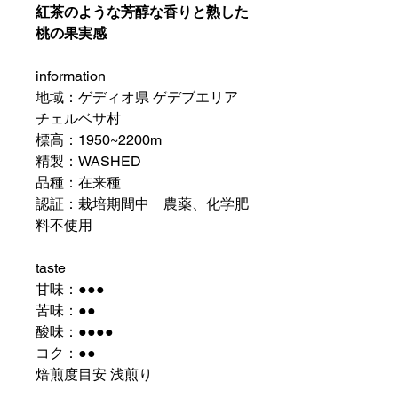
紅茶のような芳醇な香りと熟した
桃の果実感
information
地域：ゲディオ県 ゲデブエリア
チェルベサ村
標高：1950~2200m
精製：WASHED
品種：在来種
認証：栽培期間中 農薬、化学肥
料不使用
taste
甘味：●●●
苦味：●●
酸味：●●●●
コク：●●
焙煎度目安 浅煎り