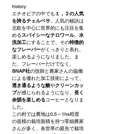
history
エチオピアの中でも
１，２の人気
を誇るチェルベサ
。人気の秘訣は
北欧を中心に世界的にも注目を集
める
スパイシーなテロワール
。
水
洗加工
にすることで、その
特徴的
なフレーバー
がくっきりと表れ、
楽しめるようになりました。ま
た、フレーバーだけでなく、
SNAP社
の技師と農家さんの協働
による優れた加工技術によって、
透き通るような酸
や
クリーンカッ
プ
が感じられるようになり、
長く
余韻を楽しめる
コーヒーとなりま
した。
この村では農地は0.5～1ha程度
の規模の栽培面積を持つ零細農家
さんが多く、各世帯の庭先で栽培